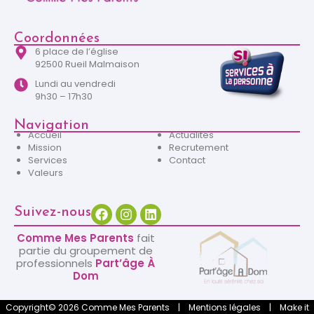
Coordonnées
6 place de l’église
92500 Rueil Malmaison
Lundi au vendredi
9h30 – 17h30
Navigation
Accueil
Actualités
Mission
Recrutement
Services
Contact
Valeurs
Suivez-nous
Comme Mes Parents
fait
partie du groupement de
professionnels
Part’âge À
Dom
Copyright© 2026 Comme Mes Parents |
Mentions légales
|
Make it