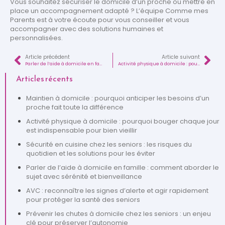
Vous souhaitez sécuriser le domicile d’un proche ou mettre en
place un accompagnement adapté ? L’équipe Comme mes
Parents est à votre écoute pour vous conseiller et vous
accompagner avec des solutions humaines et
personnalisées.
Article précédent
Article suivant
Parler de l’aide à domicile en famille : comment aborder le sujet avec sérénité et bienveillance
Activité physique à domicile : pourquoi bouger chaque jour est indispensable pour bien vieillir
Articles récents
Maintien à domicile : pourquoi anticiper les besoins d’un
proche fait toute la différence
Activité physique à domicile : pourquoi bouger chaque jour
est indispensable pour bien vieillir
Sécurité en cuisine chez les seniors : les risques du
quotidien et les solutions pour les éviter
Parler de l’aide à domicile en famille : comment aborder le
sujet avec sérénité et bienveillance
AVC : reconnaître les signes d’alerte et agir rapidement
pour protéger la santé des seniors
Prévenir les chutes à domicile chez les seniors : un enjeu
clé pour préserver l’autonomie